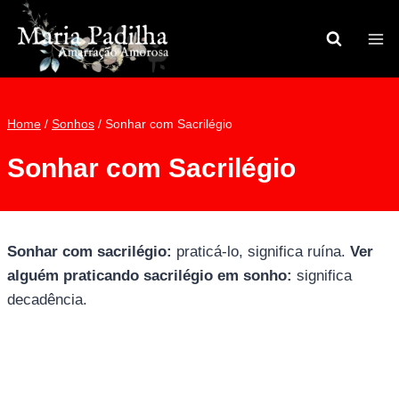
Pular
para
o
Conteúdo
Home
/
Sonhos
/
Sonhar com Sacrilégio
Sonhar com Sacrilégio
Sonhar com sacrilégio:
praticá-lo, significa ruína.
Ver
alguém praticando sacrilégio em sonho:
significa
decadência.