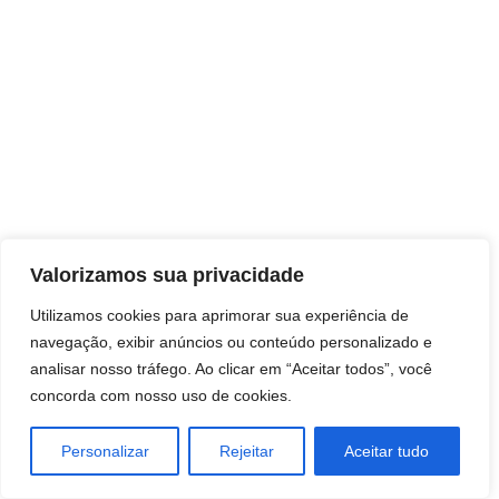
Direitos autorais © 2026 Pai Ricardo
Valorizamos sua privacidade
Consultas e trabalhos espirituais
Utilizamos cookies para aprimorar sua experiência de
navegação, exibir anúncios ou conteúdo personalizado e
Brasil - Santa Catarina - São José
analisar nosso tráfego. Ao clicar em “Aceitar todos”, você
concorda com nosso uso de cookies.
Personalizar
Rejeitar
Aceitar tudo