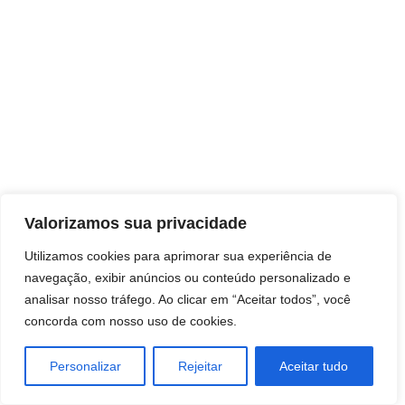
Direitos autorais © 2026 Pai Ricardo
Valorizamos sua privacidade
Consultas e trabalhos espirituais
Utilizamos cookies para aprimorar sua experiência de
navegação, exibir anúncios ou conteúdo personalizado e
Brasil - Santa Catarina - São José
analisar nosso tráfego. Ao clicar em “Aceitar todos”, você
concorda com nosso uso de cookies.
Personalizar
Rejeitar
Aceitar tudo