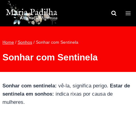
Pular
para
o
Conteúdo
Home
/
Sonhos
/
Sonhar com Sentinela
Sonhar com Sentinela
Sonhar com sentinela:
vê-la, significa perigo.
Estar de
sentinela em sonhos:
indica rixas por causa de
mulheres.