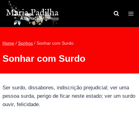
Pular
para
o
Conteúdo
Home
/
Sonhos
/
Sonhar com Surdo
Sonhar com Surdo
Ser surdo, dissabores, indiscrição prejudicial; ver uma
pessoa surda, perigo de ficar neste estado; ver um surdo
ouvir, felicidade.