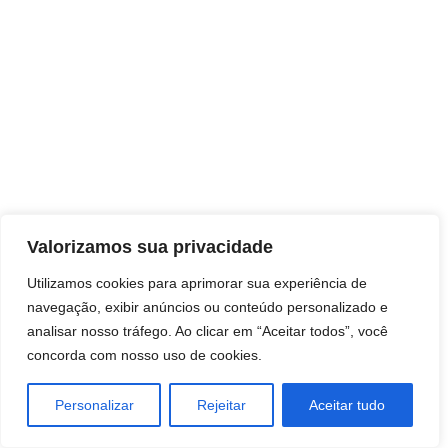
Direitos autorais © 2026 Pai Ricardo
Valorizamos sua privacidade
Consultas e trabalhos espirituais
Utilizamos cookies para aprimorar sua experiência de
navegação, exibir anúncios ou conteúdo personalizado e
Brasil - Santa Catarina - São José
analisar nosso tráfego. Ao clicar em “Aceitar todos”, você
concorda com nosso uso de cookies.
Personalizar
Rejeitar
Aceitar tudo