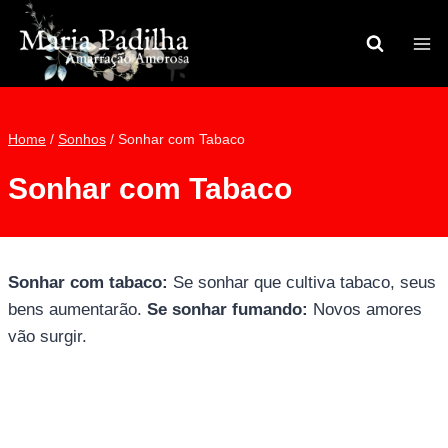
Pular
para
o
Conteúdo
Home
/
Sonhos
/
Sonhar com Tabaco
Sonhar com Tabaco
Sonhar com tabaco:
Se sonhar que cultiva tabaco, seus
bens aumentarão.
Se sonhar fumando:
Novos amores
vão surgir.