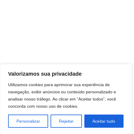
Direitos autorais © 2026 Pai Ricardo
Valorizamos sua privacidade
Consultas e trabalhos espirituais
Utilizamos cookies para aprimorar sua experiência de
navegação, exibir anúncios ou conteúdo personalizado e
Brasil - Santa Catarina - São José
analisar nosso tráfego. Ao clicar em “Aceitar todos”, você
concorda com nosso uso de cookies.
Personalizar
Rejeitar
Aceitar tudo