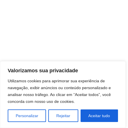
Direitos autorais © 2026 Pai Ricardo
Valorizamos sua privacidade
Consultas e trabalhos espirituais
Utilizamos cookies para aprimorar sua experiência de
navegação, exibir anúncios ou conteúdo personalizado e
Brasil - Santa Catarina - São José
analisar nosso tráfego. Ao clicar em “Aceitar todos”, você
concorda com nosso uso de cookies.
Personalizar
Rejeitar
Aceitar tudo