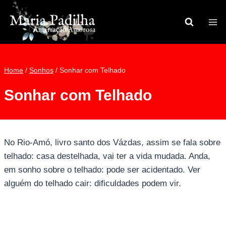
Pular
para
o
Conteúdo
Home
/
Sonhos
/
Sonhar com Telhado
Sonhar com Telhado
No Rio-Amó, livro santo dos Vázdas, assim se fala sobre
telhado: casa destelhada, vai ter a vida mudada. Anda,
em sonho sobre o telhado: pode ser acidentado. Ver
alguém do telhado cair: dificuldades podem vir.