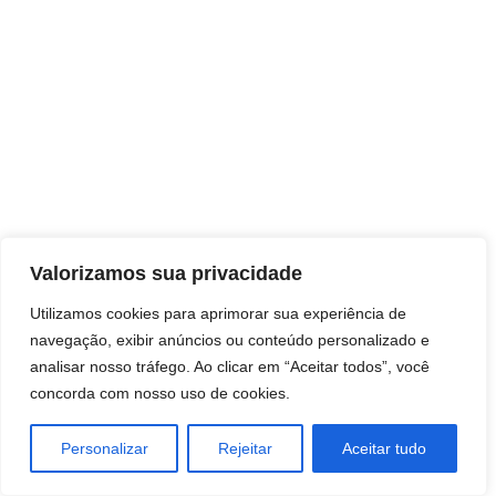
Direitos autorais © 2026 Pai Ricardo
Valorizamos sua privacidade
Consultas e trabalhos espirituais
Utilizamos cookies para aprimorar sua experiência de
navegação, exibir anúncios ou conteúdo personalizado e
Brasil - Santa Catarina - São José
analisar nosso tráfego. Ao clicar em “Aceitar todos”, você
concorda com nosso uso de cookies.
Personalizar
Rejeitar
Aceitar tudo