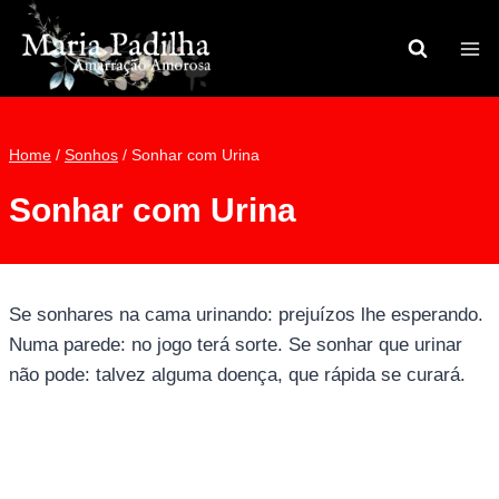
Pular
para
o
Conteúdo
Home
/
Sonhos
/
Sonhar com Urina
Sonhar com Urina
Se sonhares na cama urinando: prejuízos lhe esperando.
Numa parede: no jogo terá sorte. Se sonhar que urinar
não pode: talvez alguma doença, que rápida se curará.