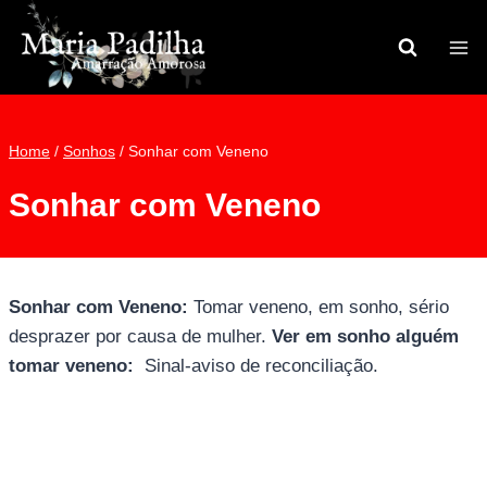
Pular
para
o
Conteúdo
Home
/
Sonhos
/
Sonhar com Veneno
Sonhar com Veneno
Sonhar com Veneno:
Tomar veneno, em sonho, sério
desprazer por causa de mulher.
Ver em sonho alguém
tomar veneno:
Sinal-aviso de reconciliação.