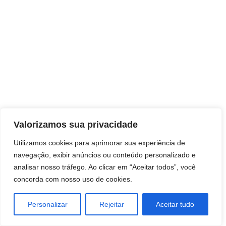
Direitos autorais © 2026 Pai Ricardo
Valorizamos sua privacidade
Consultas e trabalhos espirituais
Utilizamos cookies para aprimorar sua experiência de
navegação, exibir anúncios ou conteúdo personalizado e
Brasil - Santa Catarina - São José
analisar nosso tráfego. Ao clicar em “Aceitar todos”, você
concorda com nosso uso de cookies.
Personalizar
Rejeitar
Aceitar tudo