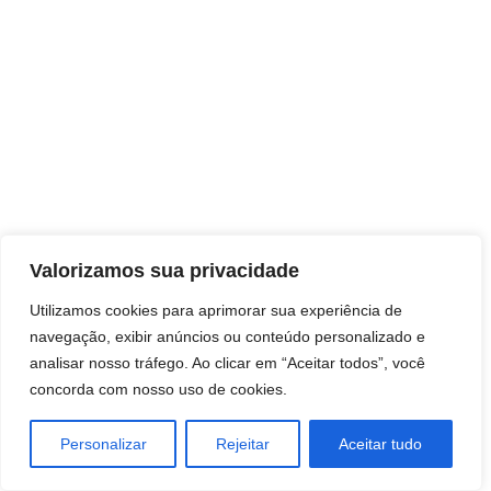
Direitos autorais © 2026 Pai Ricardo
Valorizamos sua privacidade
Consultas e trabalhos espirituais
Utilizamos cookies para aprimorar sua experiência de
navegação, exibir anúncios ou conteúdo personalizado e
Brasil - Santa Catarina - São José
analisar nosso tráfego. Ao clicar em “Aceitar todos”, você
concorda com nosso uso de cookies.
Personalizar
Rejeitar
Aceitar tudo