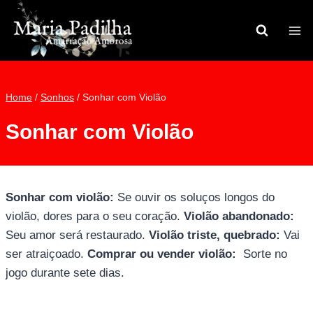
Pular
para
o
Conteúdo
Home
/
Sonhos
/
Sonhar com Violão
Sonhar com Violão
Sonhar com violão:
Se ouvir os soluços longos do
violão, dores para o seu coração.
Violão abandonado:
Seu amor será restaurado.
Violão triste, quebrado:
Vai
ser atraiçoado.
Comprar ou vender violão:
Sorte no
jogo durante sete dias.