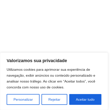
Direitos autorais © 2026 Pai Ricardo
Valorizamos sua privacidade
Consultas e trabalhos espirituais
Utilizamos cookies para aprimorar sua experiência de
navegação, exibir anúncios ou conteúdo personalizado e
Brasil - Santa Catarina - São José
analisar nosso tráfego. Ao clicar em “Aceitar todos”, você
concorda com nosso uso de cookies.
Personalizar
Rejeitar
Aceitar tudo