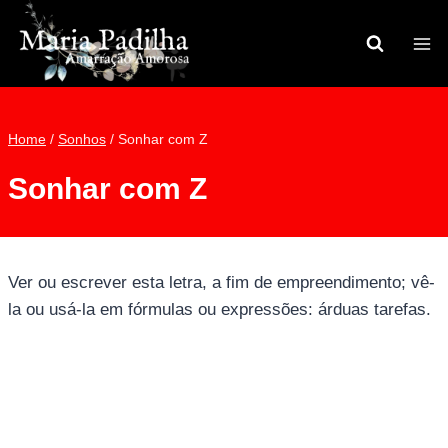
Pular
para
o
Conteúdo
Home
/
Sonhos
/
Sonhar com Z
Sonhar com Z
Ver ou escrever esta letra, a fim de empreendimento; vê-
la ou usá-la em fórmulas ou expressões: árduas tarefas.