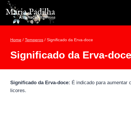
Pular
para
o
Conteúdo
Home
/
Temperos
/
Significado da Erva-doce
Significado da Erva-doc
Significado da Erva-doce:
É indicado para aumentar o
licores.