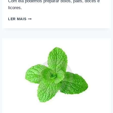
Com ela podemos preparar bolos, pães, doces e
licores.
SIGNIFICADO
LER MAIS
DA
ERVA-
DOCE