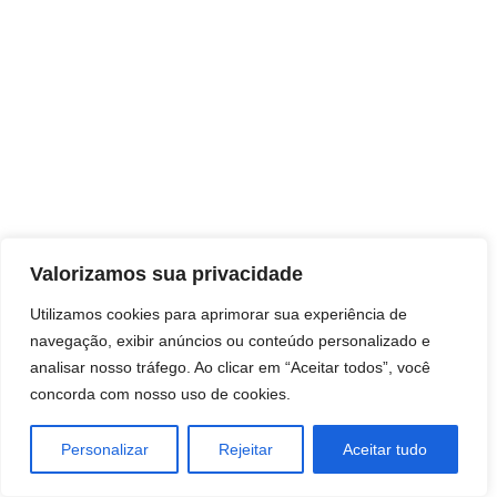
Direitos autorais © 2026 Pai Ricardo
Valorizamos sua privacidade
Consultas e trabalhos espirituais
Utilizamos cookies para aprimorar sua experiência de
navegação, exibir anúncios ou conteúdo personalizado e
Brasil - Santa Catarina - São José
analisar nosso tráfego. Ao clicar em “Aceitar todos”, você
concorda com nosso uso de cookies.
Personalizar
Rejeitar
Aceitar tudo