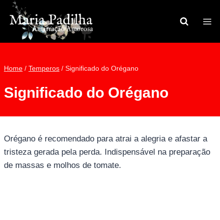
Pular
para
o
Conteúdo
Home
/
Temperos
/
Significado do Orégano
Significado do Orégano
Orégano é recomendado para atrai a alegria e afastar a
tristeza gerada pela perda. Indispensável na preparação
de massas e molhos de tomate.